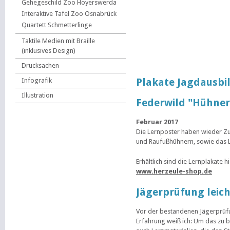
Gehegeschild Zoo Hoyerswerda
Interaktive Tafel Zoo Osnabrück
Quartett Schmetterlinge
Taktile Medien mit Braille
(inklusives Design)
Drucksachen
Plakate Jagdausbi
Infografik
Illustration
Federwild "Hühner
Februar 2017
Die Lernposter haben wieder Zu
und Raufußhühnern, sowie das 
Erhältlich sind die Lernplakate hi
www.herzeule-shop.de
Jägerprüfung leich
Vor der bestandenen Jägerprüfu
Erfahrung weiß ich: Um das zu 