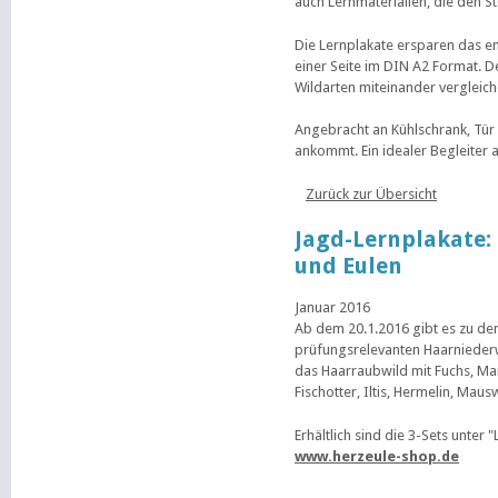
auch Lernmaterialien, die den St
Die Lernplakate ersparen das en
einer Seite im DIN A2 Format. D
Wildarten miteinander vergleic
Angebracht an Kühlschrank, Tür
ankommt. Ein idealer Begleiter
Zurück zur Übersicht
Jagd-Lernplakate:
und Eulen
Januar 2016
Ab dem 20.1.2016 gibt es zu dem
prüfungsrelevanten Haarniederwi
das Haarraubwild mit Fuchs, Ma
Fischotter, Iltis, Hermelin, Maus
Erhältlich sind die 3-Sets unter
www.herzeule-shop.de